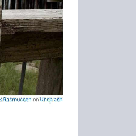
uk Rasmussen
on
Unsplash