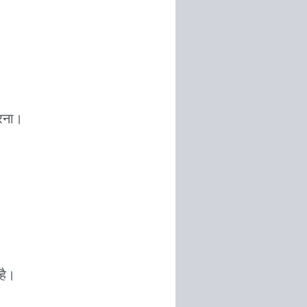
रना।
है।