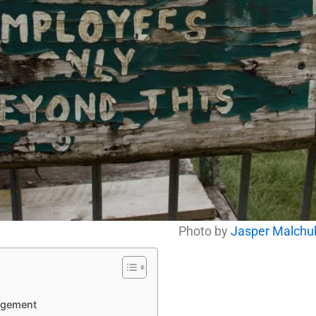
Photo by
Jasper Malch
nagement