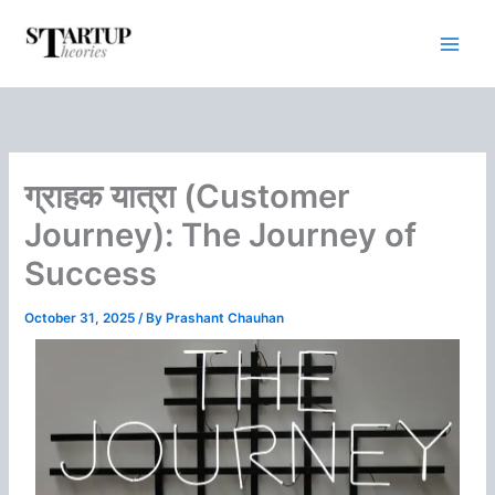
Skip
to
content
ग्राहक यात्रा (Customer
Journey): The Journey of
Success
October 31, 2025
/ By
Prashant Chauhan